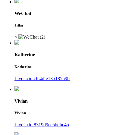
WeChat
Jitka
<
Katherine
Katherine
Live: .cid.cfc4dfe13518559b
Vivian
Vivian
Live: .cid.8319d9ce5bdbc45