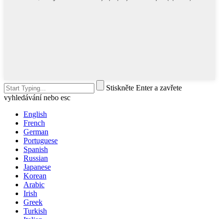
Stiskněte Enter a zavřete
vyhledávání nebo esc
English
French
German
Portuguese
Spanish
Russian
Japanese
Korean
Arabic
Irish
Greek
Turkish