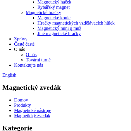
Magnetický háček
Rybářský magnet
Magnetické hračky
Magnetické koule
Hračky magnetických vzdělávacích hůlek
Magnetický mini q muž
Jiné magnetické hračky
Zprávy
Časté časté
O nás
O nás
Tovární turné
Kontaktujte nás
English
Magnetický zvedák
Domov
Produkty
Magnetické nástroje
Magnetický zvedák
Kategorie