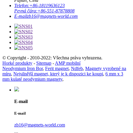
Fujian, Čína
Telefon:
+86-18119636123
Pevná čára:
+86-551-87878808
E-mail
zb16@magnets-world.com
© Copyright - 2010-2022: Všechna práva vyhrazena.
Horké produkty
-
Sitemap
-
AMP mobilní
Neodymium Iron Bor
,
Ferit magnet
,
Ndfeb
,
Magnety vyrobené na
míru
,
Nejsilnější magnet, který je k dispozici ke koupi
,
6 mm x 3
mm kulaté neodymium magnety
,
E-mail
E-mail
zb16@magnets-world.com