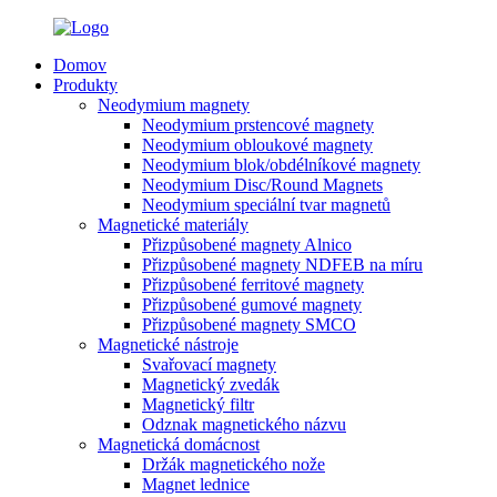
Domov
Produkty
Neodymium magnety
Neodymium prstencové magnety
Neodymium obloukové magnety
Neodymium blok/obdélníkové magnety
Neodymium Disc/Round Magnets
Neodymium speciální tvar magnetů
Magnetické materiály
Přizpůsobené magnety Alnico
Přizpůsobené magnety NDFEB na míru
Přizpůsobené ferritové magnety
Přizpůsobené gumové magnety
Přizpůsobené magnety SMCO
Magnetické nástroje
Svařovací magnety
Magnetický zvedák
Magnetický filtr
Odznak magnetického názvu
Magnetická domácnost
Držák magnetického nože
Magnet lednice