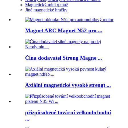
Magnetický mini q muž
Jiné magnetické hračky
Magnet ARC Magnet N52 pro ...
Čína dodavatel Strong Magne ...
Axiální magnetické vysoké strengt ...
přizpůsobené tovární velkoobchodní
...