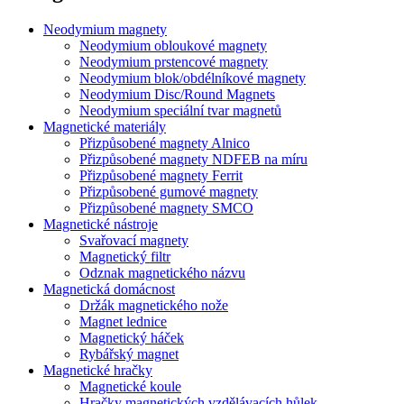
Neodymium magnety
Neodymium obloukové magnety
Neodymium prstencové magnety
Neodymium blok/obdélníkové magnety
Neodymium Disc/Round Magnets
Neodymium speciální tvar magnetů
Magnetické materiály
Přizpůsobené magnety Alnico
Přizpůsobené magnety NDFEB na míru
Přizpůsobené magnety Ferrit
Přizpůsobené gumové magnety
Přizpůsobené magnety SMCO
Magnetické nástroje
Svařovací magnety
Magnetický filtr
Odznak magnetického názvu
Magnetická domácnost
Držák magnetického nože
Magnet lednice
Magnetický háček
Rybářský magnet
Magnetické hračky
Magnetické koule
Hračky magnetických vzdělávacích hůlek